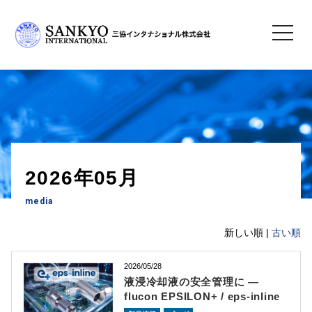
toggle
navigatio
TOP
> 2026年05月
2026年05月
media
新しい順 |
古い順
2026/05/28
液浸冷却液の安全管理に ―
flucon EPSILON+ / eps-inline