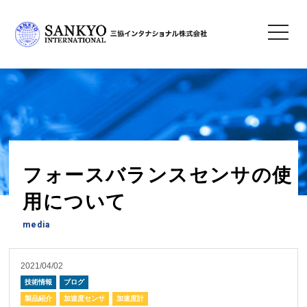
toggle
navigatio
TOP
>
技術情報
ブログ
> フォースバランスセンサの使用について
フォースバランスセンサの使
用について
media
2021/04/02
技術情報
ブログ
製品紹介
加速度センサ
加速度計