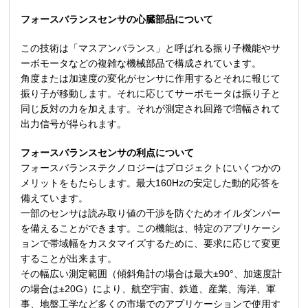
フォースバランスセンサの心臓部品について
この技術は「マスアンバランス」と呼ばれる振り子機能やサ
ーボモータなどの複雑な機械部品で構成されています。
角度または加速度の変化がセンサに作用するとそれに報じて
振り子が移動します。それに応じてサーボモータは振り子と
同じ反対の力を加えます。それが測定され回路で増幅されて
出力信号が得られます。
フォースバランスセンサの利点について
フォースバランステクノロジーはプロジェクトにいくつかの
メリットをもたらします。最大160Hzの安定した動的応答を
備えています。
一部のセンサは読み取り値の干渉を防ぐためオイルダンパー
を備えることができます。この機能は、特定のアプリケーシ
ョンで帯域幅をカスタマイズするために、要求に応じて変更
することが出来ます。
その幅広い測定範囲（傾斜角計の場合は最大±90°、加速度計
の場合は±20G）により、航空宇宙、鉄道、産業、海洋、軍
事、地盤工学など多くの市場でのアプリケーションで使用す