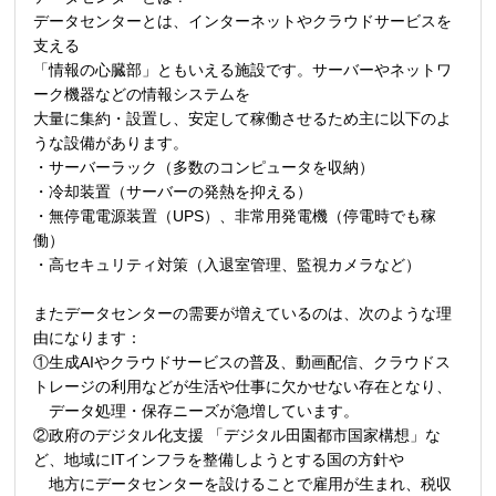
データセンターとは、インターネットやクラウドサービスを
支える
「情報の心臓部」ともいえる施設です。サーバーやネットワ
ーク機器などの情報システムを
大量に集約・設置し、安定して稼働させるため主に以下のよ
うな設備があります。
・サーバーラック（多数のコンピュータを収納）
・冷却装置（サーバーの発熱を抑える）
・無停電電源装置（
UPS
）、非常用発電機（停電時でも稼
働）
・高セキュリティ対策（入退室管理、監視カメラなど）
またデータセンターの需要が増えているのは、次のような理
由になります：
①生成AIやクラウドサービスの普及、動画配信、クラウドス
トレージの利用などが生活や仕事に欠かせない存在となり、
データ処理・保存ニーズが急増しています。
②政府のデジタル化支援 「デジタル田園都市国家構想」な
ど、地域にITインフラを整備しようとする国の方針や
地方にデータセンターを設けることで雇用が生まれ、税収