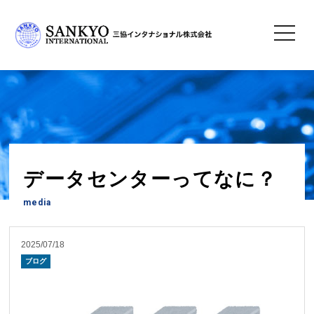
toggle
navigatio
TOP
>
ブログ
> データセンターってなに？
データセンターってなに？
media
2025/07/18
ブログ