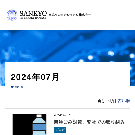
toggle
navigatio
TOP
> 2024年07月
2024年07月
media
新しい順 |
古い順
2024/07/17
海洋ごみ対策、弊社での取り組み
ブログ