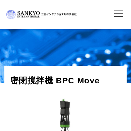
toggle
navigatio
三協インタナショナル株式会社
＞
製品情報
＞
実験装置・理化学機器
＞
密閉撹拌機
＞ 密閉
撹拌機 BPC Move
密閉撹拌機 BPC Move