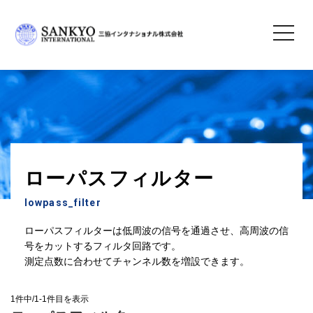
toggle
navigatio
三協インタナショナル株式会社
＞
製品情報
＞
センサ周辺機器
＞ ローパスフィルター
ローパスフィルター
lowpass_filter
ローパスフィルターは低周波の信号を通過させ、高周波の信
号をカットするフィルタ回路です。
測定点数に合わせてチャンネル数を増設できます。
1件中/1-1件目を表示