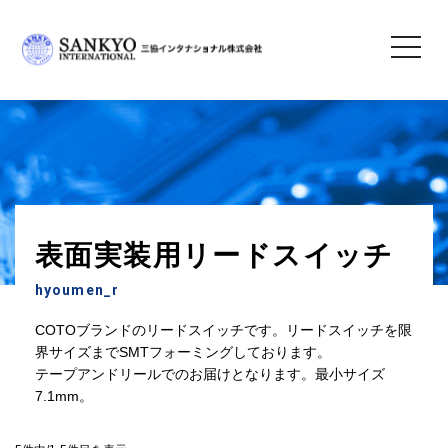
toggle
navigatio
三協インタナショナル株式会社
＞
製品情報
＞
電子部品
＞
リードスイッチ
＞ 表面実装用リ
ードスイッチ
表面実装用リードスイッチ
hyoumen_r
COTOブランドのリードスイッチです。リードスイッチを限
界サイズまでSMTフォーミングしております。
テープアンドリールでのお届けとなります。最小サイズ
7.1mm。