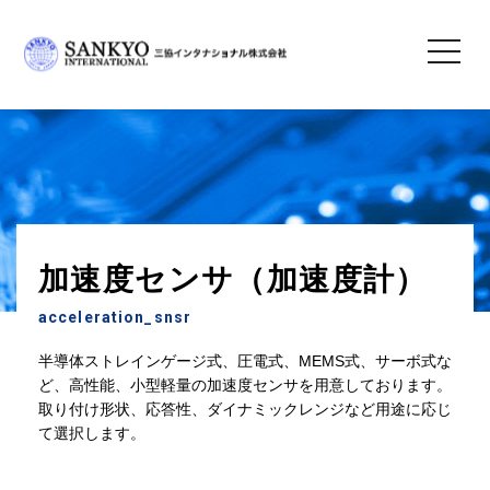
toggle
navigatio
三協インタナショナル株式会社
＞
製品情報
＞
センサ
＞ 加速度センサ（加速度計）
加速度センサ（加速度計）
acceleration_snsr
半導体ストレインゲージ式、圧電式、MEMS式、サーボ式な
ど、高性能、小型軽量の加速度センサを用意しております。
取り付け形状、応答性、ダイナミックレンジなど用途に応じ
て選択します。