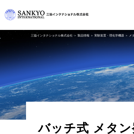
三協インタナショナル株式会社
＞
製品情報
＞
実験装置・理化学機器
＞
メ
バッチ式 メタン発