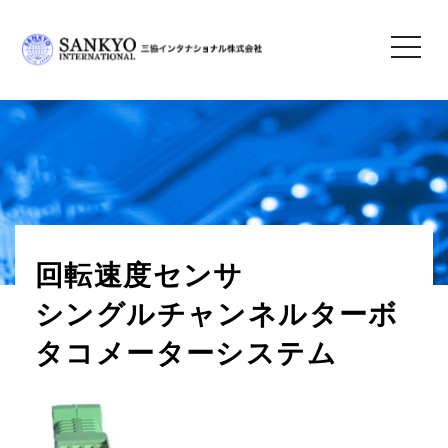
toggle
navigatio
三協インタナショナル株式会社
＞
製品情報
＞
センサ
＞
関連製品
＞ 回転速度センサ
シングルチャンネルターボタコメーターシステム
回転速度センサ
シングルチャンネルターボ
タコメーターシステム